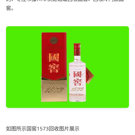
窖。
如图所示国窖1573回收图片展示