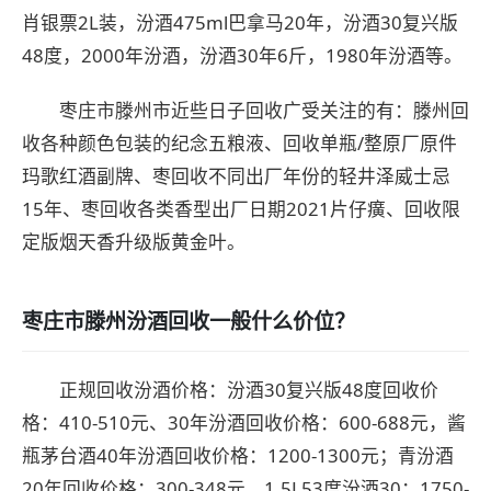
肖银票2L装，汾酒475ml巴拿马20年，汾酒30复兴版
48度，2000年汾酒，汾酒30年6斤，1980年汾酒等。
枣庄市滕州市近些日子回收广受关注的有：滕州回
收各种颜色包装的纪念五粮液、回收单瓶/整原厂原件
玛歌红酒副牌、枣回收不同出厂年份的轻井泽威士忌
15年、枣回收各类香型出厂日期2021片仔癀、回收限
定版烟天香升级版黄金叶。
枣庄市滕州汾酒回收一般什么价位？
正规回收汾酒价格：汾酒30复兴版48度回收价
格：410-510元、30年汾酒回收价格：600-688元，酱
瓶茅台酒40年汾酒回收价格：1200-1300元；青汾酒
20年回收价格：300-348元，1.5L53度汾酒30：1750-